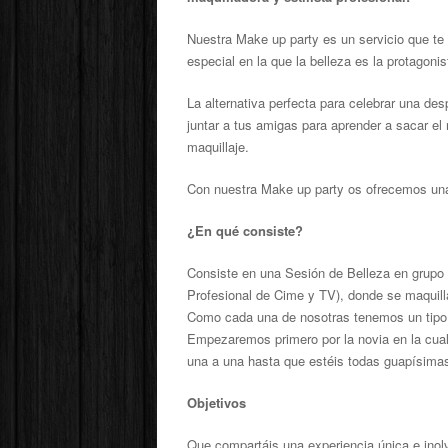
Nuestra Make up party es un servicio que te 
especial en la que la belleza es la protagonis
La alternativa perfecta para celebrar una de
juntar a tus amigas para aprender a sacar el
maquillaje.
Con nuestra Make up party os ofrecemos una
¿En qué consiste?
Consiste en una Sesión de Belleza en grupo 
Profesional de Cime y TV), donde se maquilla
Como cada una de nosotras tenemos un tipo de
Empezaremos primero por la novia en la cual 
una a una hasta que estéis todas guapísimas 
Objetivos
Que compartáis una experiencia única e inolv