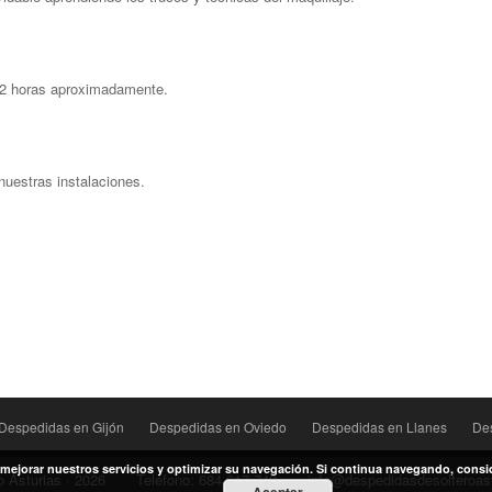
 2 horas aproximadamente.
nuestras instalaciones.
Despedidas en Gijón
Despedidas en Oviedo
Despedidas en Llanes
De
ra mejorar nuestros servicios y optimizar su navegación. Si continua navegando, cons
 Asturias · 2026
Teléfono:
684 617 743
info@despedidasdesolteroas