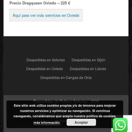
Precio Dragqueen Oviedo – 225 €
Aquí para ver más servicios en Oviedo
Despedidas en Asturias
Despedidas en Gijón
Despedidas en Oviedo
Despedidas en Llanes
Despedidas en Cangas de Onis
Despedidas de Soltero Asturias · 2026
Este sitio web utiliza cookies propias y/o de terceros para mejorar
Teléfono:
684 617 743
nuestros servicios y optimizar su navegación. Si continua
info@despedidasdesolteroasturias.com
navegando, consideramos que acepta nuestra política de cookies.
Aviso Legal
Aceptar
más información