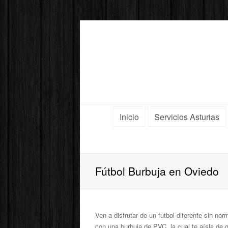
Inicio
Servicios Asturias
Fútbol Burbuja en Oviedo
Ven a disfrutar de un futbol diferente sin nor
con una burbuja de PVC, la cual te aísla de 