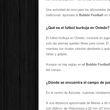
Una actividad de ocio para los aficionados de
tradicional, apúntate al
Bubble Football
en O
¿Qué es el fútbol burbuja en Oviedo?
El futbol burbuja en Oviedo, consiste en jugar
solo las piernas quedan libres para correr. El 
mientras tus rivales intentan derribarte ó qui
faltas y golpes.
Aunque no hay reglas en
el Bubble Footbal
del campo.
¿Dónde se encuentra el campo de ju
En el centro de Asturias, nuestras instalacion
A una distancia aproximada de Mieres a 26 m
min (62km), de Villaviciosa a 22 min (27 km)