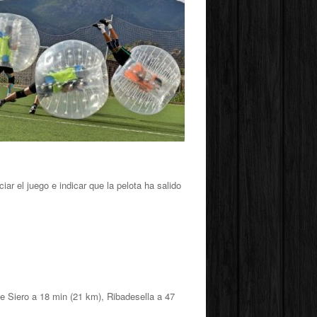
ciar el juego e indicar que la pelota ha salido
e Siero a 18 min (21 km), Ribadesella a 47