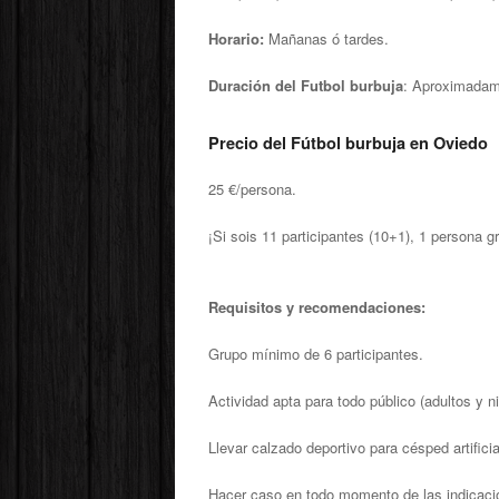
Horario:
Mañanas ó tardes.
Duración del Futbol burbuja
: Aproximadam
Precio del Fútbol burbuja en Oviedo
25 €/persona.
¡Si sois 11 participantes (10+1), 1 persona gr
Requisitos y recomendaciones:
Grupo mínimo de 6 participantes.
Actividad apta para todo público (adultos y n
Llevar calzado deportivo para césped artific
Hacer caso en todo momento de las indicaci