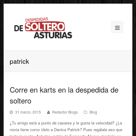
patrick
Corre en karts en la despedida de
soltero
31 marzo, 2015
Redactor Blogs
Blog
¿Tu amigo está a punto de casarse y le gusta la velocidad? ¿La
novia tiene como ídolo a Danica Patrick? Pues regálale eso que