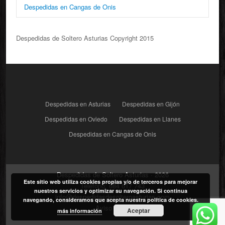
Despedidas en Cangas de Onis
Despedidas de Soltero Asturias Copyright 2015
Despedidas en Asturias
Despedidas en Gijón
Despedidas en Oviedo
Despedidas en Llanes
Despedidas en Cangas de Onis
Despedidas de Soltero Asturias · 2026
Este sitio web utiliza cookies propias y/o de terceros para mejorar
Teléfono:
684 617 743
nuestros servicios y optimizar su navegación. Si continua
info@despedidasdesolteroasturias.com
navegando, consideramos que acepta nuestra política de cookies.
Aviso Legal
Aceptar
más información